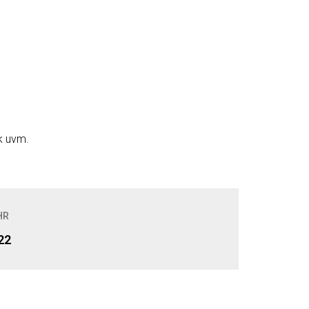
nk uvm.
HR
22