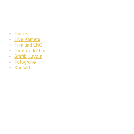
Home
Live Kamera
Film und ENG
Postproduktion
Grafik, Layout
Fotografie
Kontakt
7. September 2021
Der Bund Essay-
Preisverleihung
Die grosse «
Der Bund
» Essay-Preisverleihung mit den drei
besten Essays zum Thema “Wird uns Corona nachhaltig