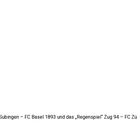
chweizer Cup
Subingen
–
FC Basel 1893
und das „Regenspiel“
Zug 94
–
FC Zü